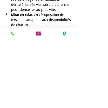
dématérialisée via notre plateforme 
pour démarrer au plus vite.
Mise en relation :
 Proposition de 
missions adaptées aux disponibilités 
de chacun.
Un grand merci à l'ADES, à la région 
Nouvelle-Aquitaine, au Conseil 
Départemental de Lot-et-Garonne ainsi 
qu'à l'ensemble des acteurs du territoire 
pour la parfaite réussite de cette journée 
riche en synergies. La suite s'écrit 
maintenant ensemble sur le terrain !
Vous avez manqué le forum mais 
souhaitez rejoindre notre coopérative ? 
Contactez dès aujourd’hui l’équipe 
Solid'RH 47 pour construire votre 
parcours à nos côtés !
L'agence