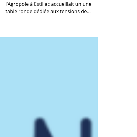
débats
Le 28 novembre dernier, l’Auditorium de
l'Agropole à Estillac accueillait un une
table ronde dédiée aux tensions de
recrutement dans les métiers du soin et
de l'autonomie. Un constat partagé par
tous Hôpitaux, cliniques, EHPAD,
structures du handicap ou de l'aide à
domicile... Aucun acteur du secteur
sanitaire et social n'est épargné par les
difficultés de recrutement. En tant que
coopérative d'intérim solidaire, Solid'RH
47 est aux premières loges pour constater
ces défis qu