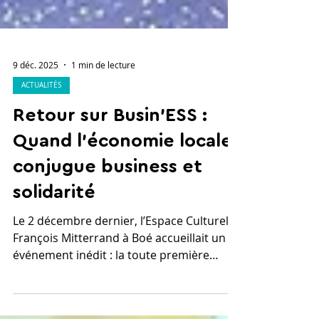
9 déc. 2025
1 min de lecture
ACTUALITÉS
Retour sur Busin'ESS :
Quand l'économie locale
conjugue business et
solidarité
Le 2 décembre dernier, l’Espace Culturel
François Mitterrand à Boé accueillait un
événement inédit : la toute première
édition du salon Busin'ESS. Solid'RH 47 y
était, et le moins que l'on puisse dire, c'est